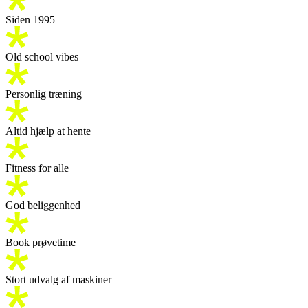
Siden 1995
Old school vibes
Personlig træning
Altid hjælp at hente
Fitness for alle
God beliggenhed
Book prøvetime
Stort udvalg af maskiner