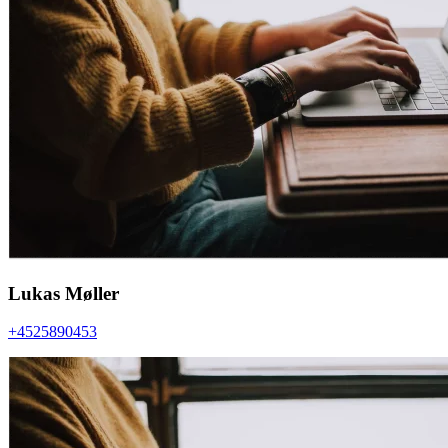
Lukas Møller
+4525890453