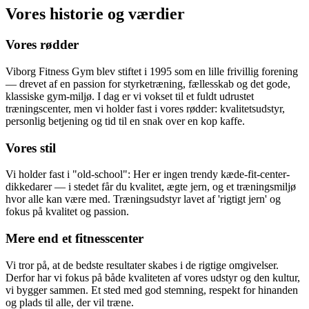
Vores historie og værdier
Vores rødder
Viborg Fitness Gym blev stiftet i 1995 som en lille frivillig forening
— drevet af en passion for styrketræning, fællesskab og det gode,
klassiske gym-miljø. I dag er vi vokset til et fuldt udrustet
træningscenter, men vi holder fast i vores rødder: kvalitetsudstyr,
personlig betjening og tid til en snak over en kop kaffe.
Vores stil
Vi holder fast i "old-school": Her er ingen trendy kæde-fit-center-
dikkedarer — i stedet får du kvalitet, ægte jern, og et træningsmiljø
hvor alle kan være med. Træningsudstyr lavet af 'rigtigt jern' og
fokus på kvalitet og passion.
Mere end et fitnesscenter
Vi tror på, at de bedste resultater skabes i de rigtige omgivelser.
Derfor har vi fokus på både kvaliteten af vores udstyr og den kultur,
vi bygger sammen. Et sted med god stemning, respekt for hinanden
og plads til alle, der vil træne.