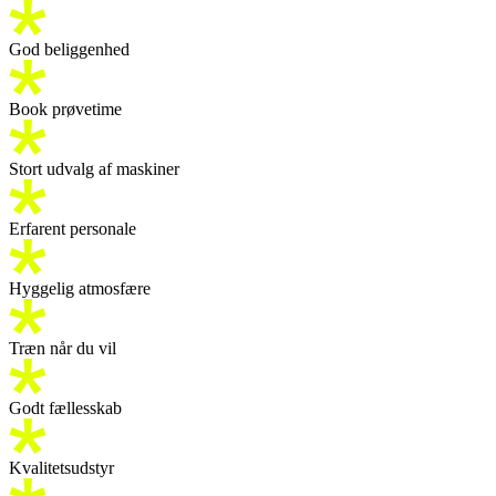
God beliggenhed
Book prøvetime
Stort udvalg af maskiner
Erfarent personale
Hyggelig atmosfære
Træn når du vil
Godt fællesskab
Kvalitetsudstyr