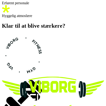
Erfarent personale
Hyggelig atmosfære
Klar til at blive
stærkere?
•
VIBORG
FITNESS
•
•
VFG
GYM
•