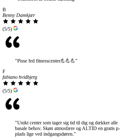
B
Benny Damkjær
(5/5)
"Pisse fed fitnesscenter💪💪💪"
F
fabiano hvidbjerg
(5/5)
"Unikt center som tager sig tid til dig og dækker alle
basale behov. Skøn atmosfære og ALTID en gratis p-
plads lige ved indgangsdøren."