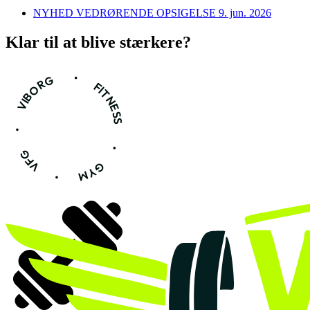
NYHED VEDRØRENDE OPSIGELSE
9. jun. 2026
Klar til at blive
stærkere?
•
VIBORG
FITNESS
•
•
VFG
GYM
•