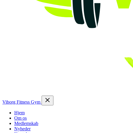
Viborg Fitness Gym
Hjem
Om os
Medlemskab
Nyheder